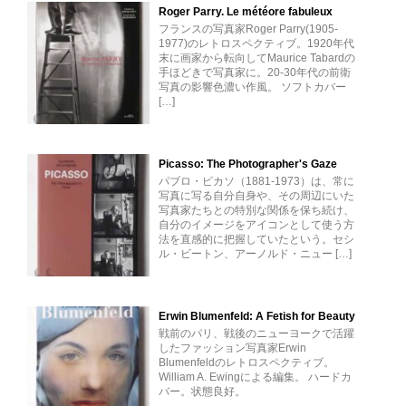
Roger Parry. Le météore fabuleux
フランスの写真家Roger Parry(1905-
1977)のレトロスペクティブ。1920年代
末に画家から転向してMaurice Tabardの
手ほどきで写真家に。20-30年代の前衛
写真の影響色濃い作風。 ソフトカバー
[…]
Picasso: The Photographer's Gaze
パブロ・ピカソ（1881-1973）は、常に
写真に写る自分自身や、その周辺にいた
写真家たちとの特別な関係を保ち続け、
自分のイメージをアイコンとして使う方
法を直感的に把握していたという。セシ
ル・ビートン、アーノルド・ニュー […]
Erwin Blumenfeld: A Fetish for Beauty
戦前のパリ、戦後のニューヨークで活躍
したファッション写真家Erwin
Blumenfeldのレトロスペクティブ。
William A. Ewingによる編集。 ハードカ
バー。状態良好。