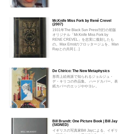
Mr.Knife Miss Fork by René Crevel
(2007)
1931年The Black Sun Press刊行の初版
オリジナル「Mr.Knife Miss Fork by
RENE CREVEL」を忠実に復刻したも
の。Max Ernstのフロッタージュを、Man
Rayとの共同 […]
De Chirico: The New Metaphysics
形而上絵画派で知られるジョルジュ・
デ・キリコの作品集。 ハードカバー。表
紙カバーのエッジややヨレ。
Bill Brandt: One Picture Book | Bill Jay
(SIGNED)
イギリスの写真家Bill Jayによる、イギリ