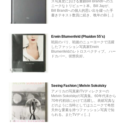
ス写真史における重鎮Bill Brandtへのユ
ニークなトリビュート本。Bill Jayが、
Bill Brandtへの個人的思い出を綴った手
書きテキスト数頁に続き、晩年のBi […]
Erwin Blumenfeld (Phaidon 55's)
戦前のパリ、戦後のニューヨークで活躍
したファッション写真家Erwin
Blumenfeldのレトロスペクティブ。 ハー
ドカバー。状態良好。
Seeing Fashion | Melvin Sokolsky
アメリカの写真家/TVディレクターの
Melvin Sokolskyの写真集。60年代末から
70年代初頭にかけて活躍し、表紙写真な
どのように当時としてはユニークで奇想
天外な要素を持つファッション写真で知
られる。またTVディ […]