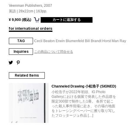
Veenman Publishers, 2007
英語 | 28x22cm | 163pp.
¥ 9,900 (税込)
for international orders
TAG
Cecil Beaton
Erwin Blumenfeld
Bill Brandt
Horst
Man Ray
Inquiries
この商品について問合せる
Related Items
Channeled Drawing 小松浩子 (SIGNED)
小松浩子が2022年初頭、IG Photo
Galleryにおける個展で発表した作品群を
限定300部で制作した1冊。 各所で起こ
った殺人事件現場に赴き、その場の地面
をトレーシングペーパーに擦り取り写し
たフロッタージュ作品 […]