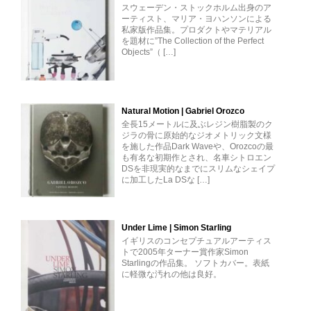
スウェーデン・ストックホルム出身のア
ーティスト、マリア・ヨハンソンによる
私家版作品集。プロダクトやマテリアル
を題材に”The Collection of the Perfect
Objects”（ […]
Natural Motion | Gabriel Orozco
全長15メートルに及ぶレジン樹脂製のク
ジラの骨に原始的なジオメトリック文様
を施した作品Dark Waveや、Orozcoの最
も有名な初期作とされ、名車シトロエン
DSを非現実的なまでにスリムなシェイプ
に加工したLa DSな […]
Under Lime | Simon Starling
イギリスのコンセプチュアルアーティス
トで2005年ターナー賞作家Simon
Starlingの作品集。 ソフトカバー。表紙
に軽微な汚れの他は良好。