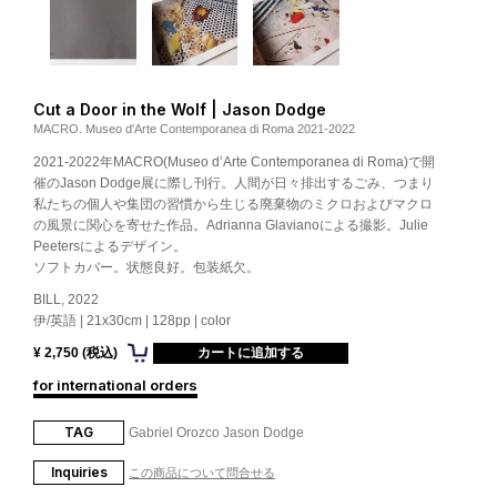
Cut a Door in the Wolf | Jason Dodge
MACRO. Museo d'Arte Contemporanea di Roma 2021-2022
2021-2022年MACRO(Museo d’Arte Contemporanea di Roma)で開
催のJason Dodge展に際し刊行。人間が日々排出するごみ、つまり
私たちの個人や集団の習慣から生じる廃棄物のミクロおよびマクロ
の風景に関心を寄せた作品。Adrianna Glavianoによる撮影。Julie
Peetersによるデザイン。
ソフトカバー。状態良好。包装紙欠。
BILL, 2022
伊/英語 | 21x30cm | 128pp | color
¥ 2,750 (税込)
for international orders
TAG
Gabriel Orozco
Jason Dodge
Inquiries
この商品について問合せる