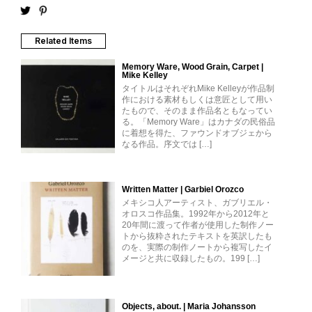
Related Items
Memory Ware, Wood Grain, Carpet |
Mike Kelley
タイトルはそれぞれMike Kelleyが作品制
作における素材もしくは意匠として用い
たもので、そのまま作品名ともなってい
る。「Memory Ware」はカナダの民俗品
に着想を得た、ファウンドオブジェから
なる作品。序文では […]
Written Matter | Garbiel Orozco
メキシコ人アーティスト、ガブリエル・
オロスコ作品集。1992年から2012年と
20年間に渡って作者が使用した制作ノー
トから抜粋されたテキストを英訳したも
のを、実際の制作ノートから複写したイ
メージと共に収録したもの。199 […]
Objects, about. | Maria Johansson