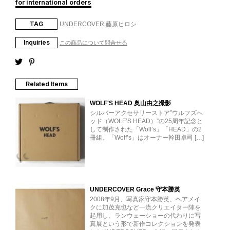
for international orders
TAG
UNDERCOVER
藤原ヒロシ
Inquiries
この商品について問合せる
Related Items
WOLF'S HEAD 奥山由之撮影
シルバーアクセサリーストア”ウルフズヘ
ッド（WOLF’S HEAD）”の25周年記念と
して制作された「Wolf’s」「HEAD」の2
冊組。「Wolf’s」はオーナー幹田卓司 […]
UNDERCOVER Grace 守本勝英
2008年9月、写真家守本勝英、ヘアメイ
クに加茂克也など一流クリエイター陣を
起用し、ランウェーショーの代わりに写
真展という形で新作コレクションを発表