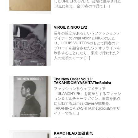
したUNDERCOVER。会場に展示された
13点に加え、全30点の作品で […]
VIRGIL & NIGO LV2
長年の親交があるというファッションデ
ザイナーのVirgil AblohとNIGOのふた
り。LOUIS VUITTONのもとで両者のア
プローチを融合させたワンオフラインを
制作することになり、東京で行われた2
人の最初のミーテ […]
The New Order Vol.13:
TAKAHIROMIYASHITATheSoloist
ファッション系ウェブメディア
「SLAMXHYPE」を前身とするファッシ
ョン＆カルチャーマガジン。東京を拠点
に活動するJames Oliverが編集長。
TAKAHIROMIYASHITATheSoloistのデザ
イナーであ […]
KAMO HEAD 加茂克也