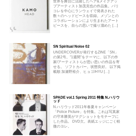
世界を舞台に活躍したヘア&メイクアッ
プアーティスト加茂克也の作品集。パリ
コレを中心にランウェイで発表された
数々のヘッドピースを収録。メゾンとの
コラボレーションにより生まれたアート
ピースを、自らの思いで撮り溜めた […]
SN Spiritual Noise 02
UNDERCOVERが発行するZINE「SN」
の第2号。”1週間”をテーマに、以下の作
家/アーティストらが思い思いの作品を寄
せる。 ソフトカバー。状態良好。 以下掲
載順 加瀬野裕介、ヒョゴ/HYU […]
SPADE vol.1 Spring 2011 特集 N.ハリウ
ッド
N.ハリウッド2011年春夏キャンペーン
「Police Picture」を特集。これは写真家
の守本勝英がマグショットをモチーフに
した作品。 DVD欠。表紙エッジにごく軽
微のヨレ。