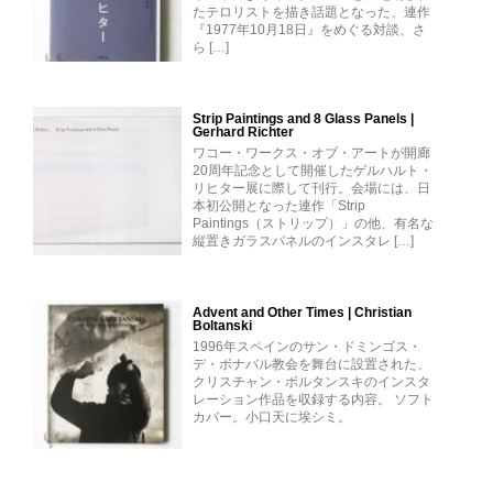
たテロリストを描き話題となった、連作
『1977年10月18日』をめぐる対談、さ
ら […]
Strip Paintings and 8 Glass Panels |
Gerhard Richter
ワコー・ワークス・オブ・アートが開廊
20周年記念として開催したゲルハルト・
リヒター展に際して刊行。会場には、日
本初公開となった連作「Strip
Paintings（ストリップ）」の他、有名な
縦置きガラスパネルのインスタレ […]
Advent and Other Times | Christian
Boltanski
1996年スペインのサン・ドミンゴス・
デ・ボナバル教会を舞台に設置された、
クリスチャン・ボルタンスキのインスタ
レーション作品を収録する内容。 ソフト
カバー。小口天に埃シミ。