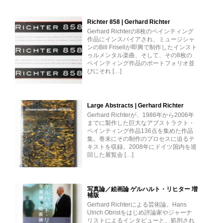
Richter 858 | Gerhard Richter
Gerhard Richterの8枚のペインティング
作品にインスパイアされ、ミュージシャ
ンのBill Frisellが即興で制作したインスト
ゥルメンタル楽曲、そして、その8枚の
ペインティング作品のポートフォリオ並
びにそれ […]
Large Abstracts | Gerhard Richter
Gerhard Richterが、1986年から2006年
までに製作した巨大なアブストラクト・
ペインティング作品136点を集めた作品
集。巻末にその制作のプロセスに迫るテ
キストを収録。2008年にドイツ国内を巡
回した展覧会 […]
写真論／絵画論 ゲルハルト・リヒター 増
補版
Gerhard Richterによる芸術論。Hans
Ulrich Obristをはじめ評論家やジャーナ
リストによるインタビューと、処刑され