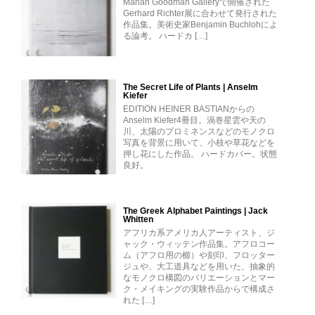
Marian Goodman Galleryで開催された
Gerhard Richter展に合わせて発行された
作品集。美術史家Benjamin Buchlohによ
る論考。 ハードカ […]
The Secret Life of Plants | Anselm
Kiefer
EDITION HEINER BASTIANからの
Anselm Kiefer4冊目。渦巻星雲や天の
川、太陽のプロミネンスなどのモノクロ
写真を背景に用いて、小枝や草花などを
押し花にした作品。 ハードカバー。状態
良好。
The Greek Alphabet Paintings | Jack
Whitten
アフリカ系アメリカ人アーティスト、ジ
ャック・ウィッテン作品集。アフロコー
ム（アフロ用の櫛）や刻印、フロッター
ジュや、大工道具などを用いた、抽象的
なモノクロ構図のバリエーションとマー
ク・メイキングの実験作品からで構成さ
れた […]