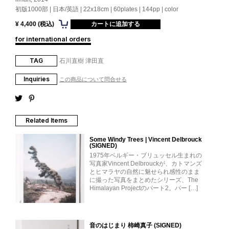
初版1000部 | 日本/英語 | 22x18cm | 60plates | 144pp | color
¥ 4,400 (税込)
for international orders
TAG
石川直樹
津田直
Inquiries
この商品について問合せる
Related Items
Some Windy Trees | Vincent Delbrouck
(SIGNED)
1975年ベルギー・ブリュッセル生まれの
写真家Vincent Delbrouckが、カトマンズ
とヒマラヤの自然に魅せられ感性のまま
に撮った写真をまとめたシリーズ、The
Himalayan Projectのパート2。パー […]
音のはじまり 柿崎真子 (SIGNED)