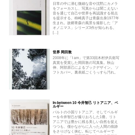
日常の中に潜む微細な音や沈黙にカメラ
をフォーカスし、写真からは聞こえない
音を通じて自己や世界を再認識する視点
を提示する。柿崎真子は青森出身1977年
生まれ。故郷青森の風景を撮影した「ア
オノニマス」シリーズ3作が知られる。
[…]
世界 岡田敦
2008年に「I am」で第33回木村伊兵衛写
真賞を受賞した岡田敦の写真集。秋山
伸、阿部原己によるブックデザイン。 ソ
フトカバー。裏表紙ごくうっすら汚れ。
In-between 10 今井智己 リトアニア、ベ
ルギー
バルトの小国リトアニア、そしてベルギ
ーを今井智己が撮りおろした1冊。リト
アニアでは豊かに残る美しい自然を捉え
つつも、僅かながらに入った人間の痕跡
をさりげなく挟む。転じてベルギーで