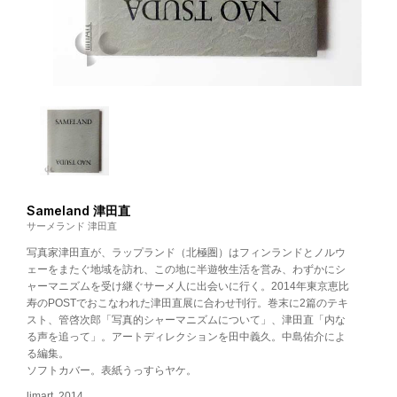
Sameland 津田直
サーメランド 津田直
写真家津田直が、ラップランド（北極圏）はフィンランドとノルウ
ェーをまたぐ地域を訪れ、この地に半遊牧生活を営み、わずかにシ
ャーマニズムを受け継ぐサーメ人に出会いに行く。2014年東京恵比
寿のPOSTでおこなわれた津田直展に合わせ刊行。巻末に2篇のテキ
スト、管啓次郎「写真的シャーマニズムについて」、津田直「内な
る声を追って」。アートディレクションを田中義久。中島佑介によ
る編集。
ソフトカバー。表紙うっすらヤケ。
limart, 2014