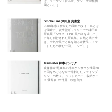
は、ラーケン王宮温室、ゲント大学植物
園とい […]
Smoke Line 津田直 資生堂
2008年赤々舎からの同名のタイトルとほ
ぼ同時に、資生堂ギャラリーでの津田直
写真展「SMOKE LINE 風の河を辿って」
に際し刊行された写真集。自然と共に生
き、空気や風で万事を知る遊牧民（ノマ
ド）たちの住む中国、モンゴ […]
Translator 柿本ケンサク
映像作家/写真家の柿本ケンサクが世界50
カ国をめぐるなかで撮影したファインプ
リントの数々。 ソフトカバー。収納ケー
ス/展覧会DM付属。状態良好。