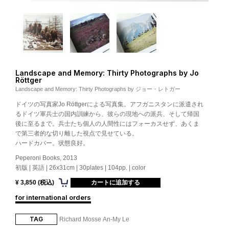
Landscape and Memory: Thirty Photographs by Jo
Röttger
Landscape and Memory: Thirty Photographs by ジョー・レトガー
ドイツの写真家Jo Röttgerによる写真集。アフガニスタンに派遣され
るドイツ軍兵士の国内訓練から、彼らの現地への派兵、そして帰国
後に至るまで。兵士たち個人の人間性にはフォーカスせず、あくま
で第三者的な切り離した視点で見せている。
ハードカバー。状態良好。
Peperoni Books, 2013
初版 | 英語 | 26x31cm | 30plates | 104pp. | color
¥ 3,850 (税込)
for international orders
TAG
Richard Mosse
An-My Le