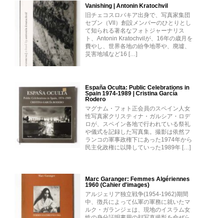
Vanishing | Antonin Kratochvil
旧チェコスロバキア出身で、写真家集団
セブン（VII）創設メンバーのひとりとし
て知られる著名なフォトジャーナリス
ト、Antonin Kratochvilが、16年の歳月を
費やし、世界各地の紛争地帯や、廃墟、
災害地域など16 […]
España Oculta: Public Celebrations in
Spain 1974-1989 | Cristina García
Rodero
マグナム・フォト正会員のスペイン人女
性写真家クリスティナ・ガルシア・ロデ
ロが、スペイン各地で行われている祭礼
や儀式を記録した写真集。撮影は依然フ
ランコの軍事政権下にあった1974年から
民主化政権に以降していった1989年 […]
Marc Garanger: Femmes Algériennes
1960 (Cahier d'images)
アルジェリア独立戦争(1954-1962)期間
中、徴兵によって仏軍の軍務に就いたマ
ルク・ガランジェは、現地のイスラム女
性の身分証明書用の顔写真撮影を命ぜら