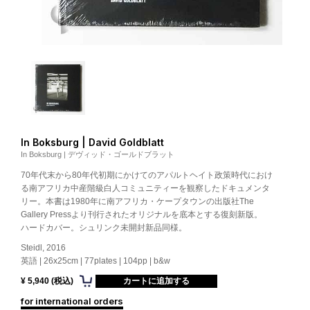
In Boksburg | David Goldblatt
In Boksburg | デヴィッド・ゴールドブラット
70年代末から80年代初期にかけてのアパルトヘイト政策時代におけ
る南アフリカ中産階級白人コミュニティーを観察したドキュメンタ
リー。本書は1980年に南アフリカ・ケープタウンの出版社The
Gallery Pressより刊行されたオリジナルを底本とする復刻新版。
ハードカバー。シュリンク未開封新品同様。
Steidl, 2016
英語 | 26x25cm | 77plates | 104pp | b&w
¥ 5,940 (税込)
for international orders