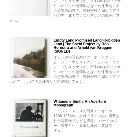
ン・ブリュッゲンが、2014年冬季ソチオ
リンピックの開催地となった保養地ソチ
の好景気の裏で、苦難が続く周辺のアブ
ハジア、北カフカス地方などの現実にフ
ォ […]
Empty Land Promised Land Forbidden
Land | The Sochi Project by Rob
Hornstra and Arnold van Bruggen
(SIGNED)
オランダの写真家ロブ・ホーンストラ
と、ジャーナリストのアーノルド・ヴァ
ン・ブリュッゲンが、2014年冬季ソチオ
リンピックの開催地となった保養地ソチ
の好景気の裏で、苦難が続く周辺のアブ
ハジア、北カフカス地方などの現実にフォ […]
W. Eugene Smith: An Aperture
Monograph
ユージン・スミスの写真エッセイや、
1938-1954年にかけてライフ誌に掲載さ
れた写真作品などを収録。 ハードカバ
ー。経年ヤケ。見返し奥付に黄ばみ
少々。