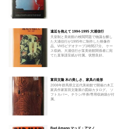
遠近を抱えて 1994-1995 大浦信行
天皇制と美術館の検閲問題で物議を醸し
た大浦信行が1995年に制作した映像作
品。VHSビデオテープ1時間27分。 ケー
ス収納。大浦信行が某美術館関係者に宛
てた直筆謹呈紙が付属。状態良好。
富田文隆 木の美しさ、家具の造形
2008年群馬県立近代美術館で開催の木工
家具作家富田文隆展の図録カタログ。 ソ
フトカバー。チラシ/半券/専用収納袋が付
属。
Bad Amano マッド・アマノ