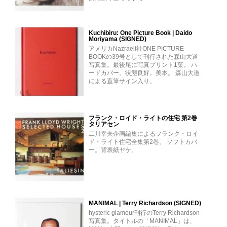
Kuchibiru: One Picture Book | Daido
Moriyama (SIGNED)
アメリカNazraeli社ONE PICTURE
BOOKの39号として刊行された森山大道
写真集。最後尾に写真プリント1葉。 ハ
ードカバー。状態良好。美本。 森山大道
による直筆サイン入り。
フランク・ロイド・ライトの住宅 第2巻
タリアセン
二川幸夫企画編集によるフランク・ロイ
ド・ライト住宅全集第2巻。 ソフトカバ
ー。背表紙ヤケ。
MANIMAL | Terry Richardson (SIGNED)
hysteric glamour刊行のTerry Richardson
写真集。タイトルの「MANIMAL」は、