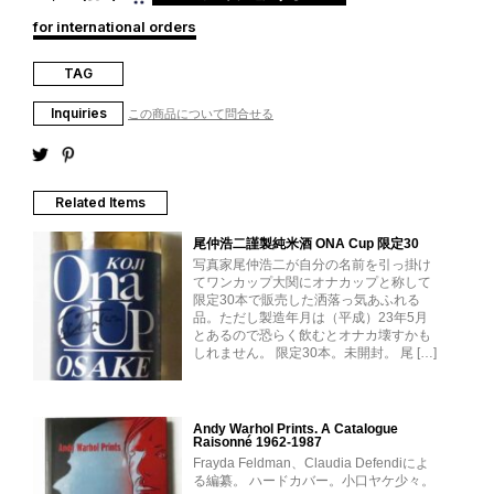
for international orders
TAG
Inquiries
この商品について問合せる
Related Items
尾仲浩二謹製純米酒 ONA Cup 限定30
写真家尾仲浩二が自分の名前を引っ掛け
てワンカップ大関にオナカップと称して
限定30本で販売した洒落っ気あふれる
品。ただし製造年月は（平成）23年5月
とあるので恐らく飲むとオナカ壊すかも
しれません。 限定30本。未開封。 尾 […]
Andy Warhol Prints. A Catalogue
Raisonné 1962-1987
Frayda Feldman、Claudia Defendiによ
る編纂。 ハードカバー。小口ヤケ少々。