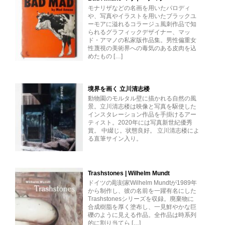
モナリザなどの名画を用いたパロディ
や、写真やイラストを用いたブラックユ
ーモアに溢れるコラージュ風刺作品で知
られるグラフィックデザイナー、マッ
ド・アマノの私家版作品集。男性偏重女
性蔑視の美術界への毒気のある皮肉を込
めたもの […]
境界を画く 立川清志楼
動物園のモルタル壁に描かれる自然の風
景。立川清志楼は映像と写真を駆使した
インスタレーション作品を手掛けるアー
ティスト。2020年には写真新世紀優秀
賞。 中綴じ。状態良好。 立川清志楼によ
る直筆サイン入り。
Trashstones | Wilhelm Mundt
ドイツの彫刻家Wilhelm Mundtが1989年
から制作し、彼の名前を一躍有名にした
Trashstonesシリーズを収録。廃棄物に
合成樹脂を厚く塗布し、一見鮮やかな巨
礫のように見える作品。全作品は時系列
的に割り当てら […]