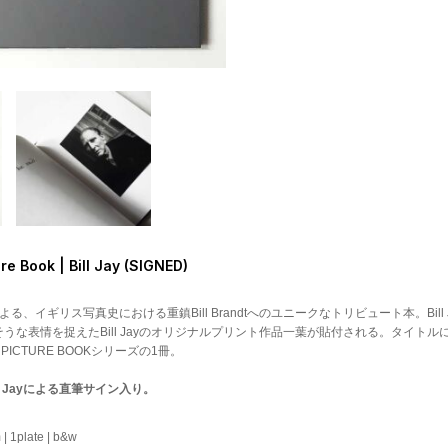
ure Book | Bill Jay (SIGNED)
yによる、イギリス写真史における重鎮Bill Brandtへのユニークなトリビュート本。Bil
の神経質そうな表情を捉えたBill Jayのオリジナルプリント作品一葉が貼付される。タイトル
ICTURE BOOKシリーズの1冊。
l Jayによる直筆サイン入り。
 1plate | b&w