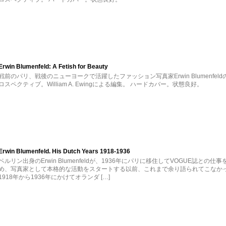
Erwin Blumenfeld: A Fetish for Beauty
戦前のパリ、戦後のニューヨークで活躍したファッション写真家Erwin Blumenfeld
ロスペクティブ。William A. Ewingによる編集。 ハードカバー。状態良好。
Erwin Blumenfeld. His Dutch Years 1918-1936
ベルリン出身のErwin Blumenfeldが、1936年にパリに移住してVOGUE誌との仕事
め、写真家として本格的な活動をスタートする以前、これまで余り語られてこなか
1918年から1936年にかけてオランダ […]