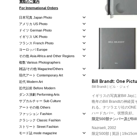
買取のご案内
For International Orders
日本写真 Japan Photo
アメリカ US Photo
ドイツ German Photo
イギリス UK Photo
フランス French Photo
ヨーロッパ Europe
その他 Asia Africa and Other Regions
複数 Various Photographers
雑誌/その他 Magazine/Others
現代アート Contemporary Art
Bill Brandt: One Pict
近代 Modern Art
Bill Brandt | ビル・ジェイ
近代以前 Before Modern
ダンス演劇 Performing Arts
イギリスの写真家Bill Ja
サブカルチャー Sub Culture
晩年のBill Brandt
れる。ナツラエリ社のONE P
アートその他 Others
ハードカバー。状態良好。
ファッション Fashion
限定500部ナンバー及びBil
クラシック Classic Fashion
ストリート Street Fashion
Nazraeli, 2002
モード誌 mode magazine
限定500部 | 英語 | 19x15cm |