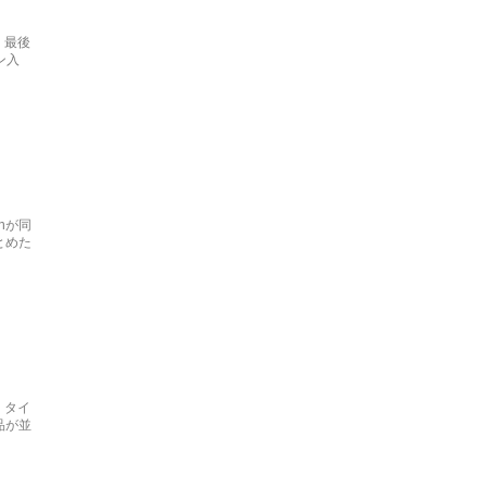
。最後
ン入
enが同
とめた
集。タイ
品が並