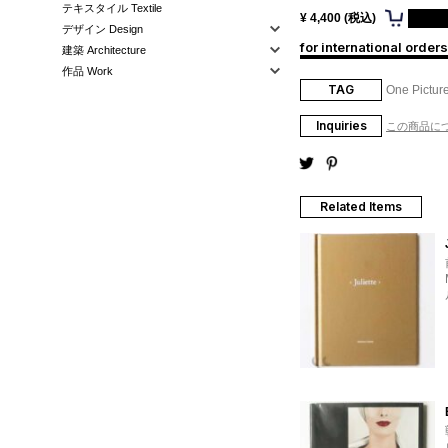
テキスタイル Textile
¥ 4,400 (税込)
デザイン Design
for international orders
建築 Architecture
作品 Work
TAG
One Pictur
Inquiries
この商品に
Related Items