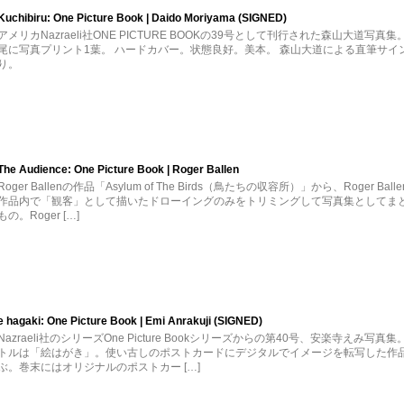
Kuchibiru: One Picture Book | Daido Moriyama (SIGNED)
アメリカNazraeli社ONE PICTURE BOOKの39号として刊行された森山大道写真集
尾に写真プリント1葉。 ハードカバー。状態良好。美本。 森山大道による直筆サイ
り。
The Audience: One Picture Book | Roger Ballen
Roger Ballenの作品「Asylum of The Birds（鳥たちの収容所）」から、Roger Ball
作品内で「観客」として描いたドローイングのみをトリミングして写真集としてま
もの。Roger […]
e hagaki: One Picture Book | Emi Anrakuji (SIGNED)
Nazraeli社のシリーズOne Picture Bookシリーズからの第40号、安楽寺えみ写真
トルは「絵はがき」。使い古しのポストカードにデジタルでイメージを転写した作
ぶ。巻末にはオリジナルのポストカー […]