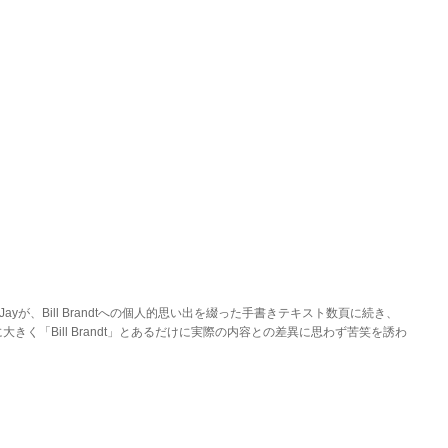
l Jayが、Bill Brandtへの個人的思い出を綴った手書きテキスト数頁に続き、
に大きく「Bill Brandt」とあるだけに実際の内容との差異に思わず苦笑を誘わ