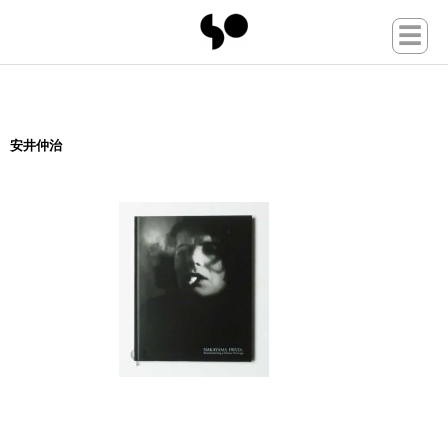
☰
安井仲治