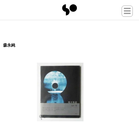
☰
森永純