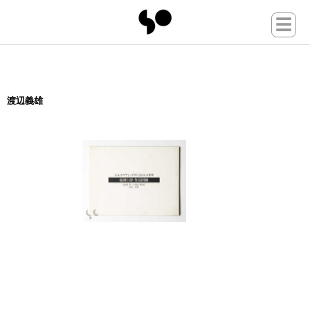
☰
渡辺義雄