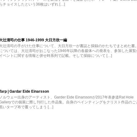
らチョイスしたという36枚はいずれ […]
大辻清司の仕事 1946-1999 大日方欣一編
大辻清司の手がけた仕事について、大日方欣一が書誌と採録のかたちでまとめた書
については、大辻清司がおこなった1946年以降の各媒体への発表を、参加した展覧
イベントに関する情報と併せ時系列で記載。そして採録について […]
Tarp | Gardar Eide Einarsson
ノルウェー出身のアーティスト、Garder Eide Einarssonが2017年表参道Rat Hole
Galleryでの個展に際し刊行した作品集。自身のペインティングをクリスト作品のご
黒いタープ布で覆ってしまう […]