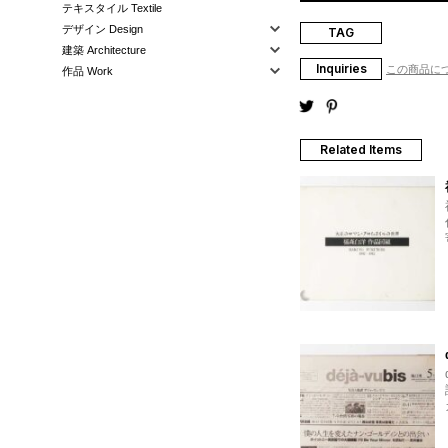
テキスタイル Textile
デザイン Design
TAG
建築 Architecture
Inquiries
この商品に
作品 Work
Related Items