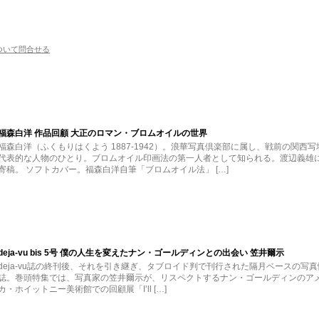
ついて問合せる
福森白洋 作品回顧 大正のロマン・ブロムオイルの世界
福森白洋（ふくもりはくよう 1887-1942）。浪華写真倶楽部に属し、戦前の関西写
代表的な人物のひとり。ブロムオイル印画法の第一人者として知られる。渡辺義雄
寄稿。 ソフトカバー。福森白洋自筆「ブロムオイル法」 […]
deja-vu bis 5号 僕の人生を変えたナン・ゴールディンとの出会い 笠井爾示
deja-vu誌の終刊後、それを引き継ぎ、タブロイド判で刊行された隔月ベースの写真
誌。巻頭特集では、写真家の笠井爾示が、リスペクトするナン・ゴールディンのア
カ・ホイットニー美術館での回顧展「I’ll […]