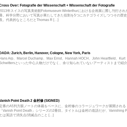
Cross Over: Fotografie der Wissenschaft + Wissenschaft der Fotografie
2013年スイスの写真美術館Fotomuseum Winterthurにおける企画展に際し刊行され
冊。科学分野において写真が果たしてきた役割を5つにカテゴライズしつつその歴
及。代表的なところだとThomas R […]
DADA: Zurich, Berlin, Hanover, Cologne, New York, Paris
Hans Arp、Marcel Duchamp、Max Ernst、Hannah HOCH、John Heartfield、Kurt
Schwittersといった中心人物だけでなく、余り知られていないアーティストまで紹介 
Vanish Point Death 2 金村修 (SIGNED)
定番のA5判方眼ノートの体裁をベースに、金村修のコラージュワークが展開される
「Vanish Point Death」シリーズの2冊目。タイトルは金村の造語だが、Vanishing Po
とは英語で消失点/消滅点のこと […]