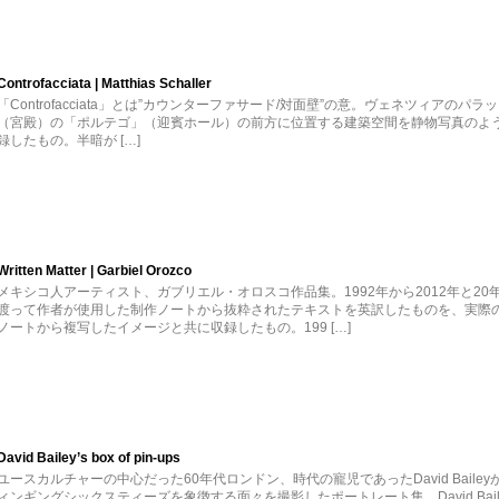
Controfacciata | Matthias Schaller
「Controfacciata」とは”カウンターファサード/対面壁”の意。ヴェネツィアのパラ
（宮殿）の「ポルテゴ」（迎賓ホール）の前方に位置する建築空間を静物写真のよ
録したもの。半暗が […]
Written Matter | Garbiel Orozco
メキシコ人アーティスト、ガブリエル・オロスコ作品集。1992年から2012年と20
渡って作者が使用した制作ノートから抜粋されたテキストを英訳したものを、実際
ノートから複写したイメージと共に収録したもの。199 […]
David Bailey’s box of pin-ups
ユースカルチャーの中心だった60年代ロンドン、時代の寵児であったDavid Bailey
ィンギングシックスティーズを象徴する面々を撮影したポートレート集。David Bail