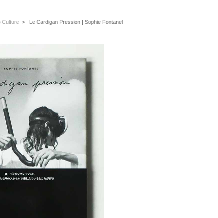
ulture
> Le Cardigan Pression | Sophie Fontanel