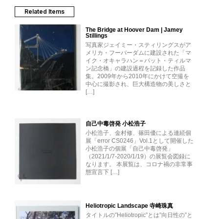
Related Items
The Bridge at Hoover Dam | Jamey
Stillings
写真家ジェイミー・スティリングスがア
メリカ・フーバーダムに建設された「マ
イク・オキャラハン＝パット・ティルマ
ン記念橋」の建設過程を記録した作品
集。2009年から2010年にかけて空撮を
中心に撮影され、巨大構造物の美しさと
[…]
自己中毒啓発 小松浩子
小松浩子、金村修、篠田優による連続個
展「error CS0246」Vol.1として開催した
小松浩子の個展「自己中毒啓発」
（2021/1/7-2020/1/19）の展覧会図録に
なります。 本展覧は、コロナ禍の非常事
態宣言下 […]
Heliotropic Landscape 寺崎珠真
タイトルの”Heliotropic”とは”向日性の”と