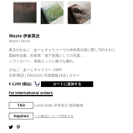
Waste 伊奈英次
Waste | Eiji Ina
東京のかねこ・あーとギャラリーでの伊奈英次展に際し刊行された
図録作品集。杉田敦「地下意識としての写真」。
ソフトカバー。表紙エッジに微小な擦れ。
かねこ・あーとギャラリー, 1995
日本/英語 | 29x22cm | 写真図版18点 | カラー
¥ 2,200 (税込)
for international orders
TAG
Lewis Baltz
伊奈英次
柴田敏雄
Inquiries
この商品について問合せる