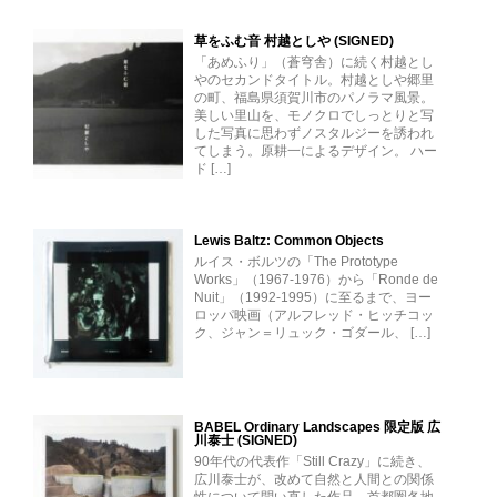
草をふむ音 村越としや (SIGNED)
「あめふり」（蒼穹舎）に続く村越とし
やのセカンドタイトル。村越としや郷里
の町、福島県須賀川市のパノラマ風景。
美しい里山を、モノクロでしっとりと写
した写真に思わずノスタルジーを誘われ
てしまう。原耕一によるデザイン。 ハー
ド […]
Lewis Baltz: Common Objects
ルイス・ボルツの「The Prototype
Works」（1967-1976）から「Ronde de
Nuit」（1992-1995）に至るまで、ヨー
ロッパ映画（アルフレッド・ヒッチコッ
ク、ジャン＝リュック・ゴダール、 […]
BABEL Ordinary Landscapes 限定版 広
川泰士 (SIGNED)
90年代の代表作「Still Crazy」に続き、
広川泰士が、改めて自然と人間との関係