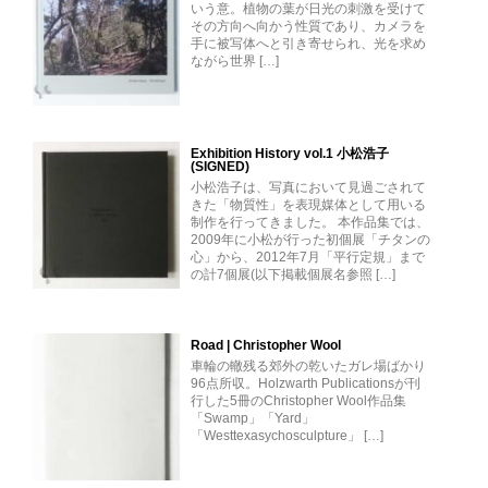
いう意。植物の葉が日光の刺激を受けて
その方向へ向かう性質であり、カメラを
手に被写体へと引き寄せられ、光を求め
ながら世界 […]
Exhibition History vol.1 小松浩子
(SIGNED)
小松浩子は、写真において見過ごされて
きた「物質性」を表現媒体として用いる
制作を行ってきました。 本作品集では、
2009年に小松が行った初個展「チタンの
心」から、2012年7月「平行定規」まで
の計7個展(以下掲載個展名参照 […]
Road | Christopher Wool
車輪の轍残る郊外の乾いたガレ場ばかり
96点所収。Holzwarth Publicationsが刊
行した5冊のChristopher Wool作品集
「Swamp」「Yard」
「Westtexasychosculpture」 […]