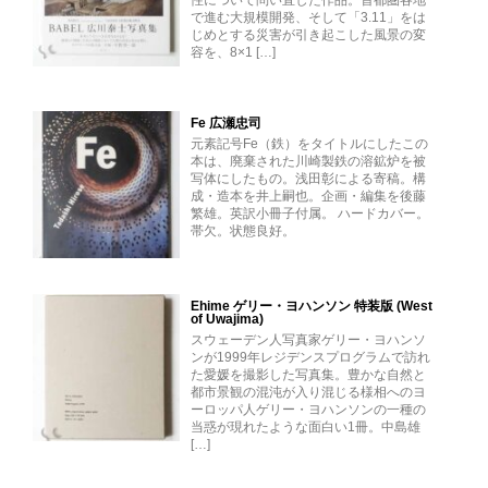
性について問い直した作品。首都圏各地
で進む大規模開発、そして「3.11」をは
じめとする災害が引き起こした風景の変
容を、8×1 […]
Fe 広瀬忠司
元素記号Fe（鉄）をタイトルにしたこの
本は、廃棄された川崎製鉄の溶鉱炉を被
写体にしたもの。浅田彰による寄稿。構
成・造本を井上嗣也。企画・編集を後藤
繁雄。英訳小冊子付属。 ハードカバー。
帯欠。状態良好。
Ehime ゲリー・ヨハンソン 特装版 (West
of Uwajima)
スウェーデン人写真家ゲリー・ヨハンソ
ンが1999年レジデンスプログラムで訪れ
た愛媛を撮影した写真集。豊かな自然と
都市景観の混沌が入り混じる様相へのヨ
ーロッパ人ゲリー・ヨハンソンの一種の
当惑が現れたような面白い1冊。中島雄
[…]