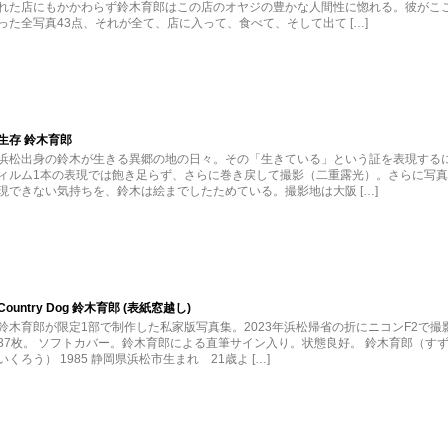
れた店にもかかわらず鈴木育郎はこの店のオヤジの豊かな人間性に惚れる。彼がこ
った全写真43点、それが全て、店に入って、食べて、そして出て […]
生存 鈴木育郎
浜松出身の鈴木が生きる異郷の地の日々。その「生きている」という証を表現する
ィルム1本の表現では飽き足らず、さらに巻き戻して撮影（二重露光）。さらに写
現できない気持ちを、鈴木は絵までしたためている。撮影地は大阪 […]
Country Dog 鈴木育郎 (表紙窓越し)
鈴木育郎が限定1部で制作した私家版写真集。2023年浜松帰省の折にニコンF2で撮
37枚。 ソフトカバー。鈴木育郎による直筆サイン入り。状態良好。 鈴木育郎（す
いくろう） 1985 静岡県浜松市生まれ 21歳よ […]