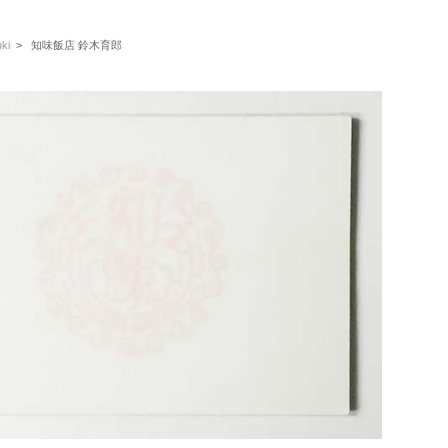
ki
> 知味飯店 鈴木育郎