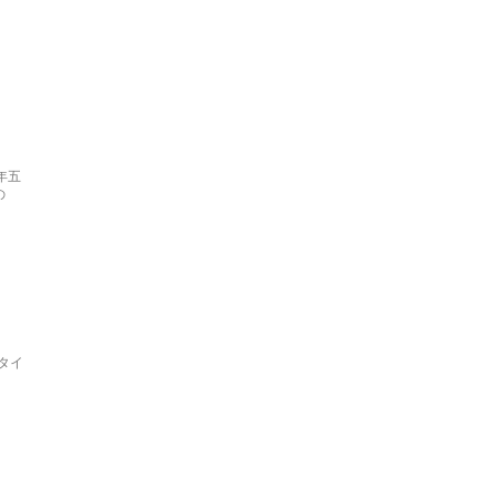
年五
の
タイ