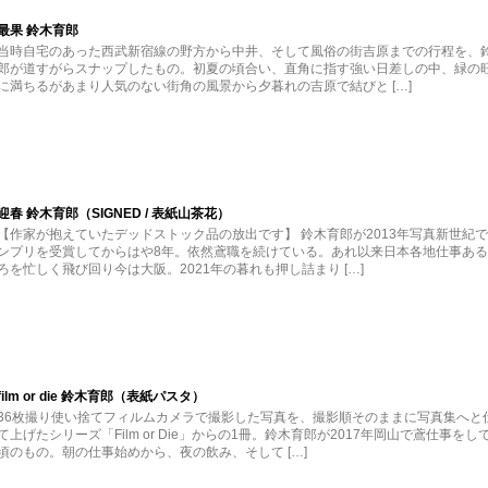
最果 鈴木育郎
当時自宅のあった西武新宿線の野方から中井、そして風俗の街吉原までの行程を、
郎が道すがらスナップしたもの。初夏の頃合い、直角に指す強い日差しの中、緑の
に満ちるがあまり人気のない街角の風景から夕暮れの吉原で結びと […]
迎春 鈴木育郎（SIGNED / 表紙山茶花）
【作家が抱えていたデッドストック品の放出です】 鈴木育郎が2013年写真新世紀
ンプリを受賞してからはや8年。依然鳶職を続けている。あれ以来日本各地仕事あ
ろを忙しく飛び回り今は大阪。2021年の暮れも押し詰まり […]
film or die 鈴木育郎（表紙パスタ）
36枚撮り使い捨てフィルムカメラで撮影した写真を、撮影順そのままに写真集へと
て上げたシリーズ「Film or Die」からの1冊。鈴木育郎が2017年岡山で鳶仕事をし
頃のもの。朝の仕事始めから、夜の飲み、そして […]