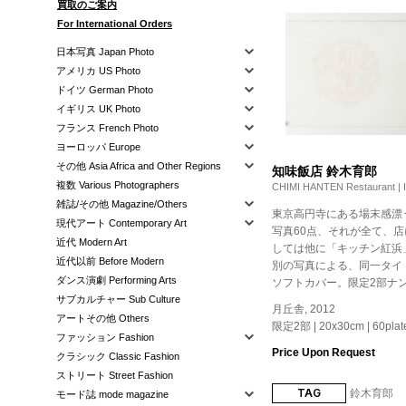
買取のご案内
For International Orders
日本写真 Japan Photo
アメリカ US Photo
ドイツ German Photo
イギリス UK Photo
フランス French Photo
ヨーロッパ Europe
その他 Asia Africa and Other Regions
知味飯店 鈴木育郎
複数 Various Photographers
CHIMI HANTEN Restaurant | I
雑誌/その他 Magazine/Others
東京高円寺にある場末感漂
現代アート Contemporary Art
写真60点、それが全て、
近代 Modern Art
しては他に「キッチン紅浜
近代以前 Before Modern
別の写真による、同一タイ
ダンス演劇 Performing Arts
ソフトカバー。限定2部ナ
サブカルチャー Sub Culture
月丘舎, 2012
アートその他 Others
限定2部 | 20x30cm | 60plates
ファッション Fashion
Price Upon Request
クラシック Classic Fashion
ストリート Street Fashion
TAG
鈴木育郎
モード誌 mode magazine