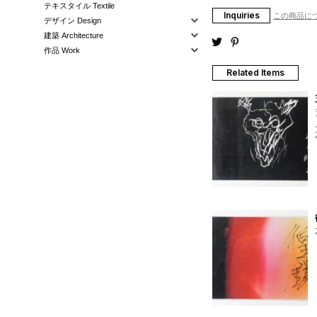
テキスタイル Textile
Inquiries
この商品に
デザイン Design
建築 Architecture
作品 Work
Related Items