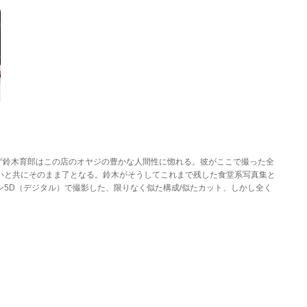
ず鈴木育郎はこの店のオヤジの豊かな人間性に惚れる。彼がここで撮った全
いと共にそのまま了となる。鈴木がそうしてこれまで残した食堂系写真集と
5D（デジタル）で撮影した、限りなく似た構成/似たカット、しかし全く