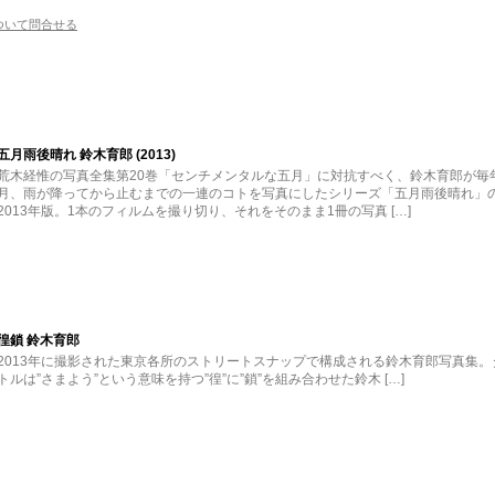
ついて問合せる
五月雨後晴れ 鈴木育郎 (2013)
荒木経惟の写真全集第20巻「センチメンタルな五月」に対抗すべく、鈴木育郎が毎
月、雨が降ってから止むまでの一連のコトを写真にしたシリーズ「五月雨後晴れ」
2013年版。1本のフィルムを撮り切り、それをそのまま1冊の写真 […]
徨鎖 鈴木育郎
2013年に撮影された東京各所のストリートスナップで構成される鈴木育郎写真集。
トルは”さまよう”という意味を持つ”徨”に”鎖”を組み合わせた鈴木 […]