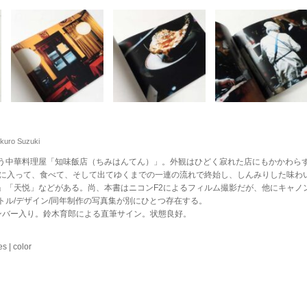
kuro Suzuki
う中華料理屋「知味飯店（ちみはんてん）」。外観はひどく寂れた店にもかかわら
店に入って、食べて、そして出てゆくまでの一連の流れで終始し、しんみりした味わ
」「天悦」などがある。尚、本書はニコンF2によるフィルム撮影だが、他にキャノン
トル/デザイン/同年制作の写真集が別にひとつ存在する。
ンバー入り。鈴木育郎による直筆サイン。状態良好。
 | color