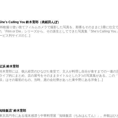
She's Calling You 鈴木育郎（表紙田んぼ）
36枚撮り使い捨てフィルムカメラで撮影した写真を、順番もそのままに1冊に仕立
た「Film or Die」シリーズから、その派生としてできた写真集「She’s Calling Yo
ービス判サイズの […]
紅浜 鈴木育郎
鈴木育郎には、個人経営のひなびた食堂で、主人が料理し自分が食すまでの一連の
ライブ的にまとめ、店の屋号をそのままタイトルとした3つの写真集がある。この
浜」はその最初のもの。当時、鳶の会社寮があった東中野にある洋食 […]
知味飯店' 鈴木育郎
東京高円寺にある場末感漂う中華料理屋「知味飯店（ちみはんてん）」。外観はひ