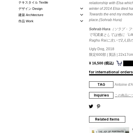
テキスタイル Textile
relationship with Elsa whic
winter of 2014 Elsa died ha
デザイン Design
Towards the end my mother h
建築 Architecture
place.(Sohrab Hura)
作品 Work
Sohrab Hura
（ソラブ・フ
で写真集としては他に「Life 
Raghu Raiに次いで2人
Ugly Dog, 2018
限定600部 | 英語 | 22x17cm | 
¥ 16,500 (税込)
for international orders
TAG
Antoine d'
Inquiries
この商品に
Related Items