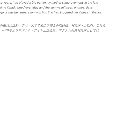
se years, had played a big part in my mother’s improvement. In the late
t time it had rained everyday and the sun wasn’t seen on most days.
t was her separation with him that had triggered her illness in the first
ーを拠点に活動。デリー大学で経済学修士を取得後、写真家へと転向。これま
020)などがある。2020年よりマグナム・フォト正規会員。マグナム所属写真家としては