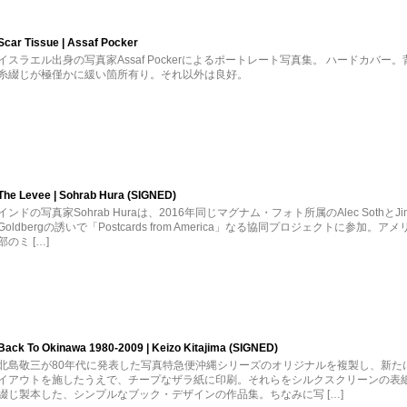
Scar Tissue | Assaf Pocker
イスラエル出身の写真家Assaf Pockerによるポートレート写真集。 ハードカバー。
糸綴じが極僅かに緩い箇所有り。それ以外は良好。
The Levee | Sohrab Hura (SIGNED)
インドの写真家Sohrab Huraは、2016年同じマグナム・フォト所属のAlec SothとJi
Goldbergの誘いで「Postcards from America」なる協同プロジェクトに参加。ア
部のミ […]
Back To Okinawa 1980-2009 | Keizo Kitajima (SIGNED)
北島敬三が80年代に発表した写真特急便沖縄シリーズのオリジナルを複製し、新た
イアウトを施したうえで、チープなザラ紙に印刷。それらをシルクスクリーンの表
綴じ製本した、シンプルなブック・デザインの作品集。ちなみに写 […]