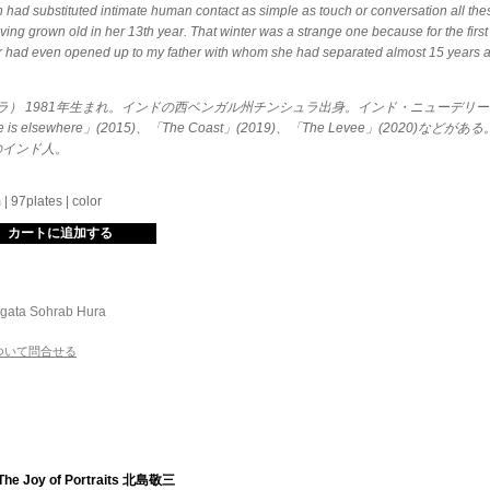
h had substituted intimate human contact as simple as touch or conversation all the
ving grown old in her 13th year. That winter was a strange one because for the firs
ad even opened up to my father with whom she had separated almost 15 years ago. I
ラ） 1981年生まれ。インドの西ベンガル州チンシュラ出身。インド・ニューデリ
is elsewhere」(2015)、「The Coast」(2019)、「The Levee」(2
目のインド人。
97plates | color
Agata
Sohrab Hura
ついて問合せる
The Joy of Portraits 北島敬三