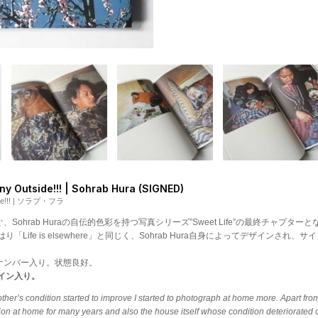
nny Outside!!! | Sohrab Hura (SIGNED)
tside!!! | ソラブ・フラ
ere」に次ぐ、Sohrab Huraの自伝的色彩を持つ写真シリーズ”Sweet Life”の
はり「Life is elsewhere」と同じく、Sohrab Hura自身によってデザ
部ナンバー入り。状態良好。
筆サイン入り。
her’s condition started to improve I started to photograph at home more. Apart fr
n at home for many years and also the house itself whose condition deteriorated 