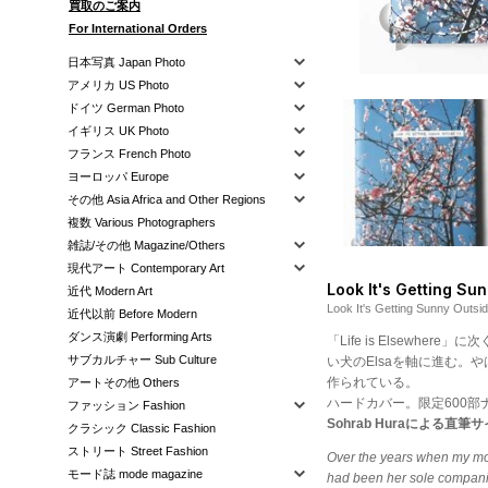
買取のご案内
For International Orders
日本写真 Japan Photo
アメリカ US Photo
ドイツ German Photo
イギリス UK Photo
フランス French Photo
ヨーロッパ Europe
その他 Asia Africa and Other Regions
複数 Various Photographers
雑誌/その他 Magazine/Others
現代アート Contemporary Art
Look It's Getting Su
近代 Modern Art
Look It's Getting Sunny Ou
近代以前 Before Modern
ダンス演劇 Performing Arts
「Life is Elsewh
サブカルチャー Sub Culture
い犬のElsaを軸に進む。や
作られている。
アートその他 Others
ハードカバー。限定600
ファッション Fashion
Sohrab Huraによる直
クラシック Classic Fashion
ストリート Street Fashion
Over the years when my mot
モード誌 mode magazine
had been her sole companio