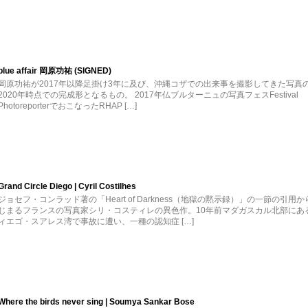
blue affair 岡原功祐 (SIGNED)
岡原功祐が2017年以降足掛け3年に及び、沖縄コザでの出来事を撮影してきた写真
2020年時点での完成形となるもの。 2017年仏ブルターニュの写真フェスFestival
PhotoreporterでおこなったRHAP […]
Grand Circle Diego | Cyril Costilhes
ジョセフ・コンラッド著の「Heart of Darkness（地獄の黙示録）」の一節の引用か
じまるフランスの写真家シリ・コスティレの異色作。10年前マダガスカル北部にあ
ィエゴ・スアレス湾で事故に遭い、一種の認知症 […]
Where the birds never sing | Soumya Sankar Bose