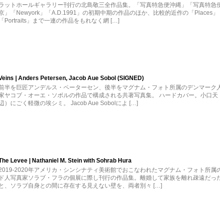
ラットホールギャラリー刊行の北島敬三全作品集。「写真特急便沖縄」「写真特急
京」「Newyork」「A.D.1991」の初期中期の作品のほか、比較的近作の「Places」
「Portraits」まで一連の作品をもれなく網 […]
Veins | Anders Petersen, Jacob Aue Sobol (SIGNED)
前半を巨匠アンデルス・ペーターセン、後半をマグナム・フォト所属のデンマーク
家ヤコブ・オーエ・ソボルの作品で構成される共著写真集。 ハードカバー。小口天
辺）にごく軽微の埃シミ。 Jacob Aue Sobolによ […]
The Levee | Nathaniel M. Stein with Sohrab Hura
2019-2020年アメリカ・シンシナティ美術館でおこなわれたマグナム・フォト所属
ド人写真家ソラブ・フラの個展に際し刊行の作品集。離婚して家族を離れ疎遠だっ
と、ソラブ自身との間に存在する見えない壁を、両者別々 […]