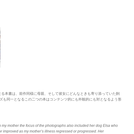
最終チャプターとなる本書は、前作同様に母親、そして彼女にどんなときも寄り添っていた飼
インされ、サイズも同一となるこの二つの本はコンテンツ的にも外観的にも対となるよう形
om my mother the focus of the photographs also included her dog Elsa who
or improved as my mother’s illness regressed or progressed. Her