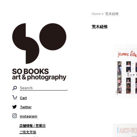
Home
> 荒木経惟
荒木経惟
Cart
Twitter
instagram
店舗情報 / 営業日
ご注文方法